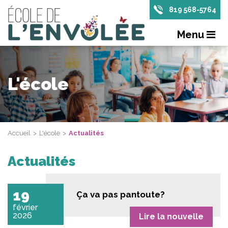
819 568-5764
Menu
L'école
Accueil
L'école
Actualités
Actualités
19
Ça va pas pantoute?
février
2026
Lire la nouvelle