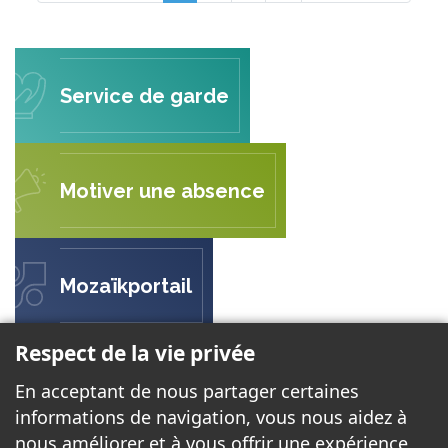
Service de garde
Motiver une absence
Mozaïkportail
Respect de la vie privée
ÉCOLE DE L'ENVOLÉE
En acceptant de nous partager certaines
299 rue Ernest Gaboury
informations de navigation, vous nous aidez à
Gatineau, QC J8V 2P8
nous améliorer et à vous offrir une expérience