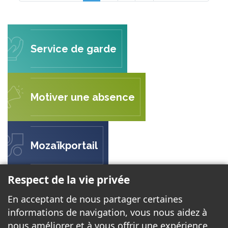
Service de garde
Motiver une absence
Mozaïkportail
Respect de la vie privée
ÉCOLE DE L'ENVOLÉE
En acceptant de nous partager certaines
299 rue Ernest Gaboury
informations de navigation, vous nous aidez à
Gatineau, QC J8V 2P8
nous améliorer et à vous offrir une expérience