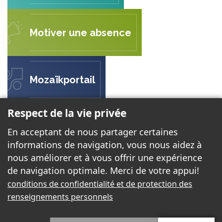
Motiver une absence
Mozaïkportail
Respect de la vie privée
ÉCOLE DE L'ENVOLÉE
En acceptant de nous partager certaines
299 rue Ernest Gaboury
informations de navigation, vous nous aidez à
Gatineau, QC J8V 2P8
nous améliorer et à vous offrir une expérience
de navigation optimale. Merci de votre appui!
conditions de confidentialité et de protection des
Téléphone:
819 568-5764
renseignements personnels
Courriel:
envolee@cssd.gouv.qc.ca