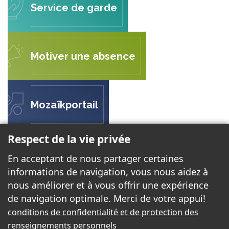
Service de garde
Motiver une absence
Mozaïkportail
Respect de la vie privée
ÉCOLE DE L'ENVOLÉE
En acceptant de nous partager certaines
299 rue Ernest Gaboury
informations de navigation, vous nous aidez à
Gatineau, QC J8V 2P8
nous améliorer et à vous offrir une expérience
de navigation optimale. Merci de votre appui!
conditions de confidentialité et de protection des
Téléphone:
819 568-5764
renseignements personnels