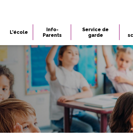
Info-
Service de
L'école
Parents
garde
sc